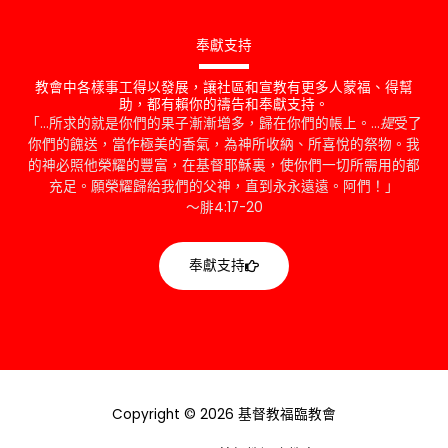
奉獻支持
教會中各樣事工得以發展，讓社區和宣教有更多人蒙福、得幫
助，都有賴你的禱告和奉獻支持。
「…所求的就是你們的果子漸漸增多，歸在你們的帳上。…
提
受了
你們的餽送，當作極美的香氣，為神所收納、所喜悅的祭物。我
的神必照他榮耀的豐富，在基督耶穌裏，使你們一切所需用的都
充足。願榮耀歸給我們的父神，直到永永遠遠。阿們！」
～腓4:17-20
奉獻支持
Copyright © 2026 基督教福臨教會