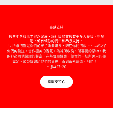
奉獻支持
教會中各樣事工得以發展，讓社區和宣教有更多人蒙福、得幫
助，都有賴你的禱告和奉獻支持。
「…所求的就是你們的果子漸漸增多，歸在你們的帳上。…
提
受了
你們的餽送，當作極美的香氣，為神所收納、所喜悅的祭物。我
的神必照他榮耀的豐富，在基督耶穌裏，使你們一切所需用的都
充足。願榮耀歸給我們的父神，直到永永遠遠。阿們！」
～腓4:17-20
奉獻支持