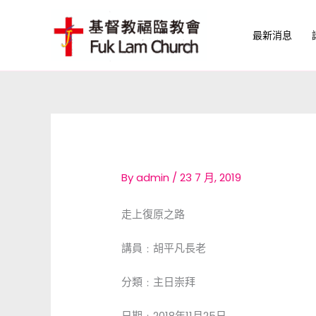
Skip
to
最新消息
content
By
admin
/
23 7 月, 2019
走上復原之路
講員﹕胡平凡長老
分類﹕主日崇拜
日期﹕2018年11月25日