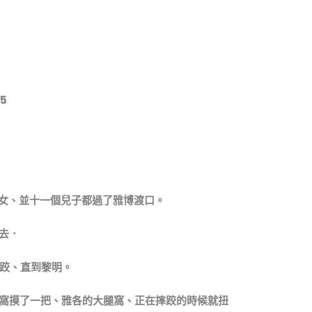
25
女、並十一個兒子都過了雅博渡口。
去．
跤、直到黎明。
窩摸了一把、雅各的大腿窩、正在摔跤的時候就扭