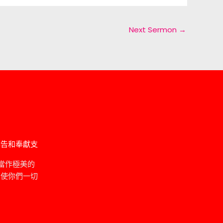
Next Sermon
→
禱告和奉獻支
當作極美的
，使你們一切
」