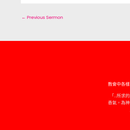
←
Previous Sermon
教會中各樣
「…所求
香氣，為神