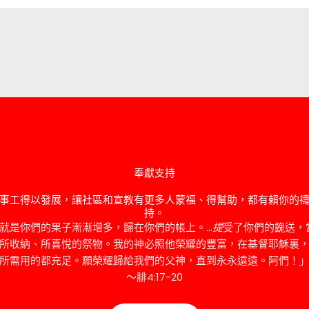
奉獻支持
事工得以發展，讓社區和宣教有更多人蒙福、得幫助，都有賴你的
持。
的就是你們的果子漸漸增多，歸在你們的帳上。…
提
受了你們的餽送，
所收納、所喜悅的祭物。我的神必照他榮耀的豐富，在基督耶穌裏
所需用的都充足。願榮耀歸給我們的父神，直到永永遠遠。阿們！
～腓4:17-20