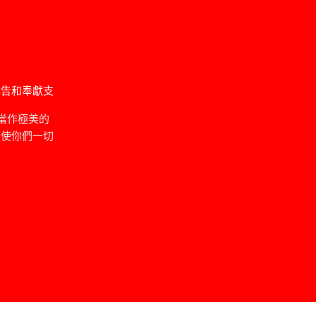
禱告和奉獻支
當作極美的
，使你們一切
」