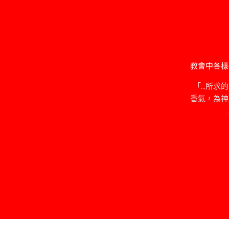
教會中各樣
「…所求
香氣，為神