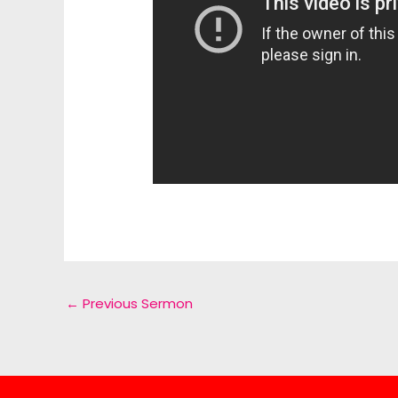
←
Previous Sermon