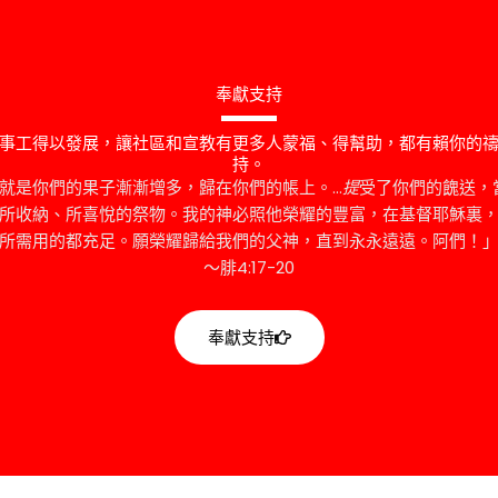
奉獻支持
事工得以發展，讓社區和宣教有更多人蒙福、得幫助，都有賴你的
持。
的就是你們的果子漸漸增多，歸在你們的帳上。…
提
受了你們的餽送，
所收納、所喜悅的祭物。我的神必照他榮耀的豐富，在基督耶穌裏
所需用的都充足。願榮耀歸給我們的父神，直到永永遠遠。阿們！
～腓4:17-20
奉獻支持