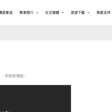
講道重溫
教會簡介
社交媒體
資源下載
奉獻支持
程》｜李鉅昇傳道｜