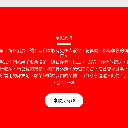
奉獻支持
事工得以發展，讓社區和宣教有更多人蒙福、得幫助，都有賴你的
持。
的就是你們的果子漸漸增多，歸在你們的帳上。…
提
受了你們的餽送，
所收納、所喜悅的祭物。我的神必照他榮耀的豐富，在基督耶穌裏
所需用的都充足。願榮耀歸給我們的父神，直到永永遠遠。阿們！
～腓4:17-20
奉獻支持