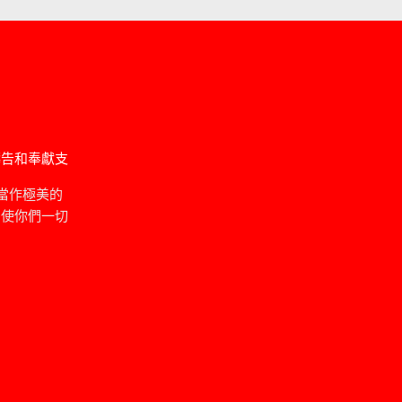
禱告和奉獻支
當作極美的
，使你們一切
」