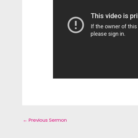
←
Previous Sermon