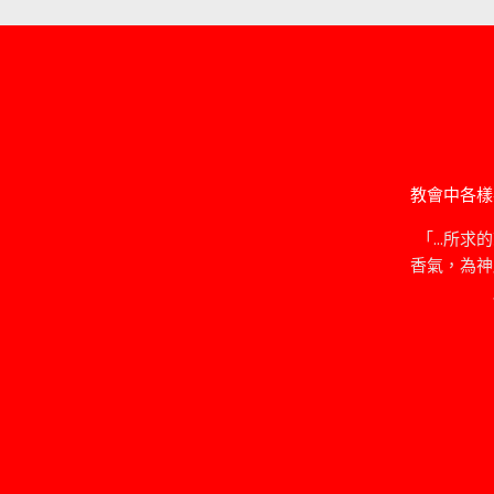
教會中各樣
「…所求
香氣，為神