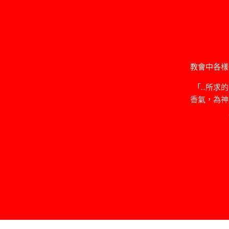
教會中各樣
「…所求
香氣，為神