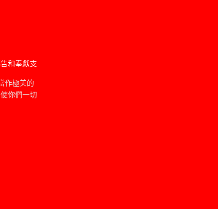
禱告和奉獻支
當作極美的
，使你們一切
」