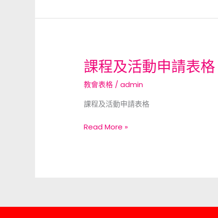
格
課程及活動申請表格
課
程
教會表格
/
admin
及
活
課程及活動申請表格
動
申
Read More »
請
表
格