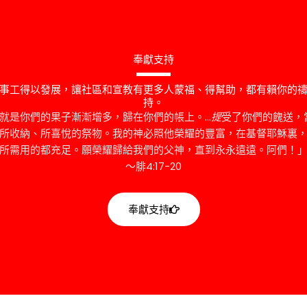
奉獻支持
事工得以發展，讓社區和宣教有更多人蒙福、得幫助，都有賴你的
持。
的就是你們的果子漸漸增多，歸在你們的帳上。…
提
受了你們的餽送，
所收納、所喜悅的祭物。我的神必照他榮耀的豐富，在基督耶穌裏
所需用的都充足。願榮耀歸給我們的父神，直到永永遠遠。阿們！
～腓4:17-20
奉獻支持