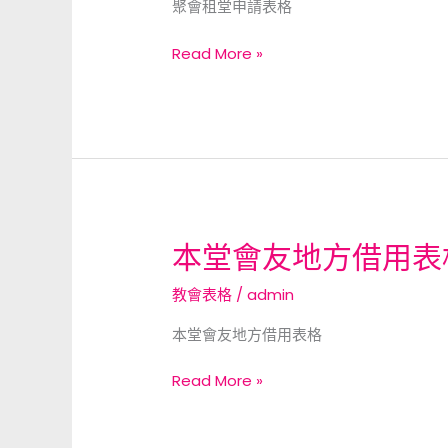
聚會租堂申請表格
申
請
Read More »
表
格
本堂會友地方借用表
本
堂
教會表格
/
admin
會
友
本堂會友地方借用表格
地
方
Read More »
借
用
表