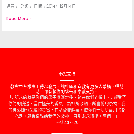
講員﹕ 分類﹕ 日期﹕2014年12月14日
Read More »
奉獻支持
教會中各樣事工得以發展，讓社區和宣教有更多人蒙福、得幫
助，都有賴你的禱告和奉獻支持。
「…所求的就是你們的果子漸漸增多，歸在你們的帳上。…
提
受了
你們的餽送，當作極美的香氣，為神所收納、所喜悅的祭物。我
的神必照他榮耀的豐富，在基督耶穌裏，使你們一切所需用的都
充足。願榮耀歸給我們的父神，直到永永遠遠。阿們！」
～腓4:17-20