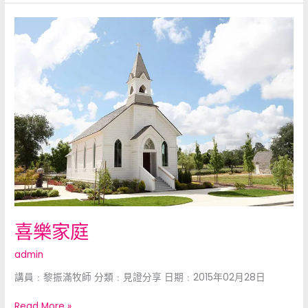
喜
樂
家
庭
喜樂家庭
admin
講員﹕黎振滿牧師 分類﹕見證分享 日期﹕2015年02月28日
Read More »