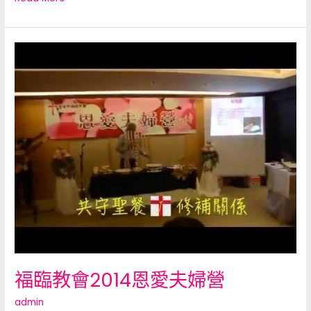
福
臨
教
會
2014
恩
愛
夫
婦
營
福臨教會2014恩愛夫婦營
admin