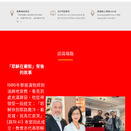
認識福臨
「耶穌在廟街」背後
的故事
1986年黎振滿牧師到
油麻地宣教，看見到
處充滿罪惡，他從神
領受一段經文：「耶
穌快到耶路撒冷，看
見城，就為它哀哭」
(路19:41) 本堂因此成
立。教會亦代表耶穌