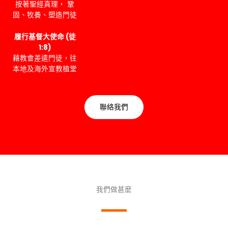
按著聖經真理， 鞏
固、牧養、塑造門徒
履行基督大使命 (徒
1:8)
藉教會差遣門徒，往
本地及海外宣教植堂
聯絡我們
我們做甚麼