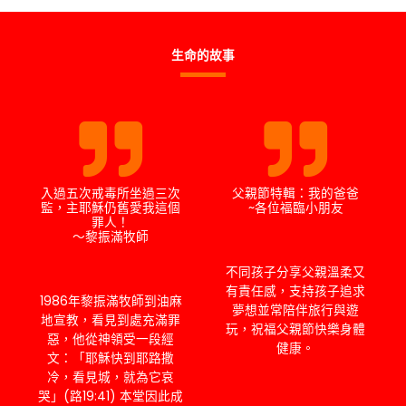
生命的故事
入過五次戒毒所坐過三次
父親節特輯：我的爸爸
監，主耶穌仍舊愛我這個
~各位福臨小朋友
罪人！
～黎振滿牧師
不同孩子分享父親溫柔又
有責任感，支持孩子追求
1986年黎振滿牧師到油麻
夢想並常陪伴旅行與遊
地宣教，看見到處充滿罪
玩，祝福父親節快樂身體
惡，他從神領受一段經
健康。
文：「耶穌快到耶路撒
冷，看見城，就為它哀
哭」(路19:41) 本堂因此成