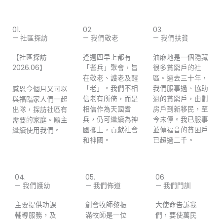
01.
02.
03.
— 社區探訪
— 我們敬老
— 我們扶貧
【社區探訪
逢週四早上都有
油麻地是一個隱藏
2026.06】
「耆兵」聚會，旨
很多貧窮戶的社
在敬老、護老及醒
區。過去三十年，
「老」。我們不相
我們服事過、協助
感恩今個月又可以
信老有所倚，而是
過的貧窮戶，由劏
與福臨家人們一起
相信作為天國耆
房戶到新移民，至
出隊，探訪社區有
兵，仍可繼續為神
今未停。我已服事
需要的家庭。願主
國擺上，貢獻社會
並傳福音的貧困戶
繼續使用我們。
和神國。
已超過二千。
04.
05.
06.
— 我們護幼
— 我們佈道
— 我們門訓
主要提供功課
創會牧師黎振
大使命告訴我
輔導服務，及
滿牧師是一位
們，要使萬民