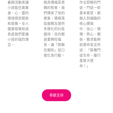
暑期活動來讓
極具傳福音恩
作主耶穌的門
小孩能在看重
賜的牧者，我
徒。門徒一些
身、心、靈的
們傳承了他的
基本素質，都
環境得到幫助
異象，積極落
融入到福臨的
和發展。全人
區服務及提供
核心價值
健康發展和成
多樣化的社區
中：
信心、憐
長是我們愛護
服侍，目的都
憫、熱心、關
小孩的強烈理
是要興旺福
係，務求能夠
念。
音，讓「耶穌
如使命宣言所
在廟街」從口
述：「裝備門
號化為行動。
徒生命，履行
基督大使
命！」
奉獻支持