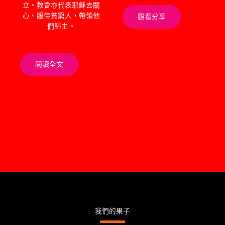
立。教會亦代表耶穌去關
心、服侍貧窮人，帶領他
觀看分享
們歸主。
閱讀全文
我們的果子