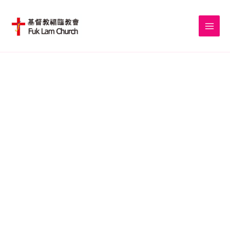
Skip
to
content
我們要建立有影響力的社區教會，裝備門徒生命，履行基督大使
命。
在世界各地建立
耶穌基督的教會