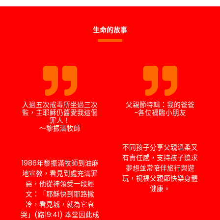
生命的故事
入過五次戒毒所坐過三次
父親節特輯：我的爸爸
監，主耶穌仍舊愛我這個
~各位福臨小朋友
罪人！
～黎振滿牧師
不同孩子分享父親溫柔又
有責任感，支持孩子追求
1986年黎振滿牧師到油麻
夢想並常陪伴旅行與遊
地宣教，看見到處充滿罪
玩，祝福父親節快樂身體
惡，他從神領受一段經
健康。
文：「耶穌快到耶路撒
冷，看見城，就為它哀
哭」(路19:41) 本堂因此成