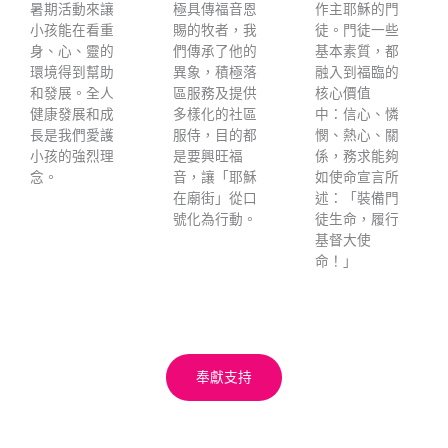
暑期活動來讓
極具傳福音恩
作主耶穌的門
小孩能在看重
賜的牧者，我
徒。門徒一些
身、心、靈的
們傳承了他的
基本素質，都
環境得到幫助
異象，積極落
融入到福臨的
和發展。全人
區服務及提供
核心價值
健康發展和成
多樣化的社區
中：
信心、憐
長是我們愛護
服侍，目的都
憫、熱心、關
小孩的強烈理
是要興旺福
係，務求能夠
念。
音，讓「耶穌
如使命宣言所
在廟街」從口
述：「裝備門
號化為行動。
徒生命，履行
基督大使
命！」
奉獻支持