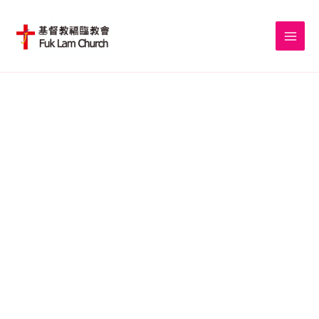
Skip
to
content
我們要建立有影響力的社區教會，裝備門徒生命，履行基督大使
命。
在世界各地建立
耶穌基督的教會