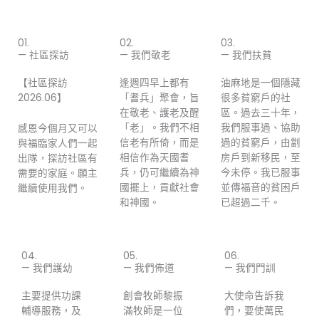
01.
02.
03.
— 社區探訪
— 我們敬老
— 我們扶貧
【社區探訪
逢週四早上都有
油麻地是一個隱藏
2026.06】
「耆兵」聚會，旨
很多貧窮戶的社
在敬老、護老及醒
區。過去三十年，
「老」。我們不相
我們服事過、協助
感恩今個月又可以
信老有所倚，而是
過的貧窮戶，由劏
與福臨家人們一起
相信作為天國耆
房戶到新移民，至
出隊，探訪社區有
兵，仍可繼續為神
今未停。我已服事
需要的家庭。願主
國擺上，貢獻社會
並傳福音的貧困戶
繼續使用我們。
和神國。
已超過二千。
04.
05.
06.
— 我們護幼
— 我們佈道
— 我們門訓
主要提供功課
創會牧師黎振
大使命告訴我
輔導服務，及
滿牧師是一位
們，要使萬民