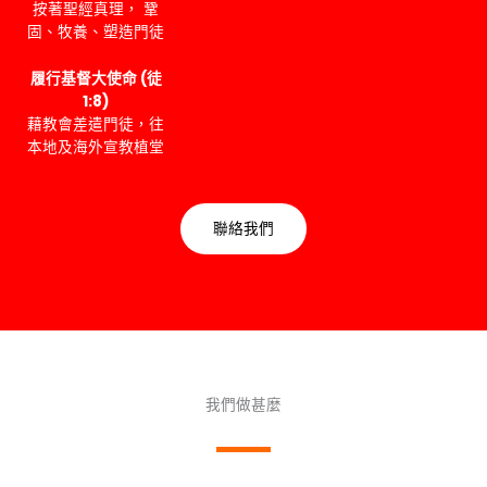
按著聖經真理， 鞏
固、牧養、塑造門徒
履行基督大使命 (徒
1:8)
藉教會差遣門徒，往
本地及海外宣教植堂
聯絡我們
我們做甚麼