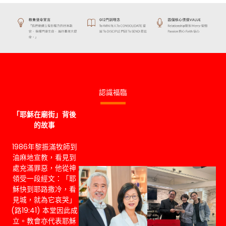
認識福臨
「耶穌在廟街」背後
的故事
1986年黎振滿牧師到
油麻地宣教，看見到
處充滿罪惡，他從神
領受一段經文：「耶
穌快到耶路撒冷，看
見城，就為它哀哭」
(路19:41) 本堂因此成
立。教會亦代表耶穌