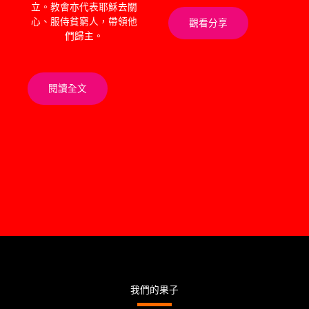
立。教會亦代表耶穌去關
心、服侍貧窮人，帶領他
觀看分享
們歸主。
閱讀全文
我們的果子