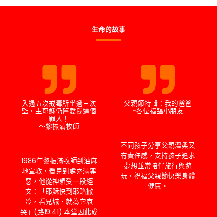
生命的故事
入過五次戒毒所坐過三次
父親節特輯：我的爸爸
監，主耶穌仍舊愛我這個
~各位福臨小朋友
罪人！
～黎振滿牧師
不同孩子分享父親溫柔又
有責任感，支持孩子追求
1986年黎振滿牧師到油麻
夢想並常陪伴旅行與遊
地宣教，看見到處充滿罪
玩，祝福父親節快樂身體
惡，他從神領受一段經
健康。
文：「耶穌快到耶路撒
冷，看見城，就為它哀
哭」(路19:41) 本堂因此成