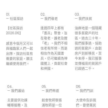
01.
02.
03.
— 社區探訪
— 我們敬老
— 我們扶貧
【社區探訪
逢週四早上都有
油麻地是一個隱藏
2026.06】
「耆兵」聚會，旨
很多貧窮戶的社
在敬老、護老及醒
區。過去三十年，
「老」。我們不相
我們服事過、協助
感恩今個月又可以
信老有所倚，而是
過的貧窮戶，由劏
與福臨家人們一起
相信作為天國耆
房戶到新移民，至
出隊，探訪社區有
兵，仍可繼續為神
今未停。我已服事
需要的家庭。願主
國擺上，貢獻社會
並傳福音的貧困戶
繼續使用我們。
和神國。
已超過二千。
04.
05.
06.
— 我們護幼
— 我們佈道
— 我們門訓
主要提供功課
創會牧師黎振
大使命告訴我
輔導服務，及
滿牧師是一位
們，要使萬民