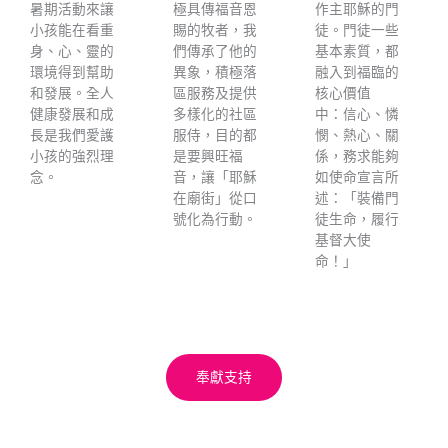
暑期活動來讓
極具傳福音恩
作主耶穌的門
小孩能在看重
賜的牧者，我
徒。門徒一些
身、心、靈的
們傳承了他的
基本素質，都
環境得到幫助
異象，積極落
融入到福臨的
和發展。全人
區服務及提供
核心價值
健康發展和成
多樣化的社區
中：
信心、憐
長是我們愛護
服侍，目的都
憫、熱心、關
小孩的強烈理
是要興旺福
係，務求能夠
念。
音，讓「耶穌
如使命宣言所
在廟街」從口
述：「裝備門
號化為行動。
徒生命，履行
基督大使
命！」
奉獻支持