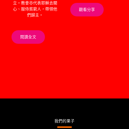
立。教會亦代表耶穌去關
心、服侍貧窮人，帶領他
觀看分享
們歸主。
閱讀全文
我們的果子