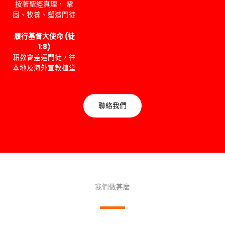
按著聖經真理， 鞏
固、牧養、塑造門徒
履行基督大使命 (徒
1:8)
藉教會差遣門徒，往
本地及海外宣教植堂
聯絡我們
我們做甚麼