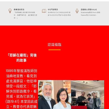
認識福臨
「耶穌在廟街」背後
的故事
1986年黎振滿牧師到
油麻地宣教，看見到
處充滿罪惡，他從神
領受一段經文：「耶
穌快到耶路撒冷，看
見城，就為它哀哭」
(路19:41) 本堂因此成
立。教會亦代表耶穌