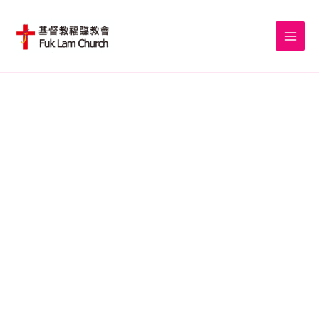
Skip
to
content
我們要建立有影響力的社區教會，裝備門徒生命，履行基督大使
命。
在世界各地建立
耶穌基督的教會